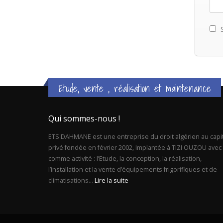
S
Etude, vente , réalisation et maintenance
Qui sommes-nous !
ETS DAHMANE est une entreprise du droit algérien au capit
privé fondée en février 2002, Implantée à TIZI OUZOU avec
comme activité : l’Etude, la conception, la réalisation,
l’installation et la vente d’équipements frigorifiques et de
climatisations...
Lire la suite