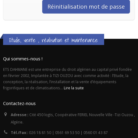
Etude, vente , réalisation et maintenance
Qui sommes-nous !
ETS DAHMANE est une entreprise du droit algérien au capital privé fondée
en février 2002, Implantée à TIZI OUZOU avec comme activité : l’Etude, la
conception, la réalisation, l’installation et la vente d’équipements
frigorifiques et de climatisations...
Lire la suite
Contactez-nous
Adresse::
Cité 450 logts, Coopérative FERIEL Nouvelle Ville -Tizi Ouzou ,
Algérie.
Tél./Fax::
026 18 81 50 | 0561 69 53 50 | 0560 01 43 87