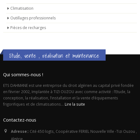
Climatisation
Outillages professionnels
Pièces de recharges
Etude, vente , réalisation et maintenance
Qui sommes-nous !
ETS DAHMANE est une entreprise du droit algérien au capital privé fondée
en février 2002, Implantée à TIZI OUZOU avec comme activité : l’Etude, la
conception, la réalisation, l’installation et la vente d’équipements
frigorifiques et de climatisations...
Lire la suite
Contactez-nous
Adresse::
Cité 450 logts, Coopérative FERIEL Nouvelle Ville -Tizi Ouzou ,
Algérie.